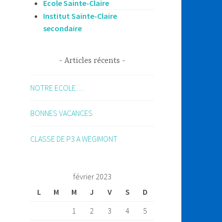
Ecole Sainte-Claire
Institut Sainte-Claire
secondaire
Articles récents
NOTRE ECOLE…
BONNES VACANCES
CLASSE DE P3 A WEGIMONT
février 2023
L
M
M
J
V
S
D
1
2
3
4
5