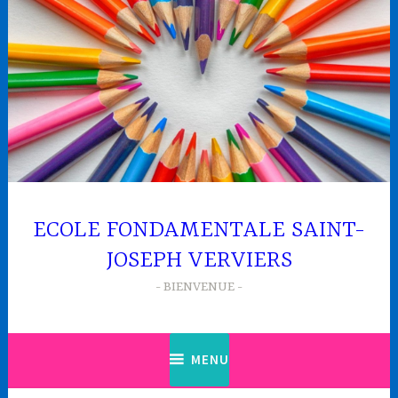
Accéder
au
contenu
principal
ECOLE FONDAMENTALE SAINT-
JOSEPH VERVIERS
BIENVENUE
MENU